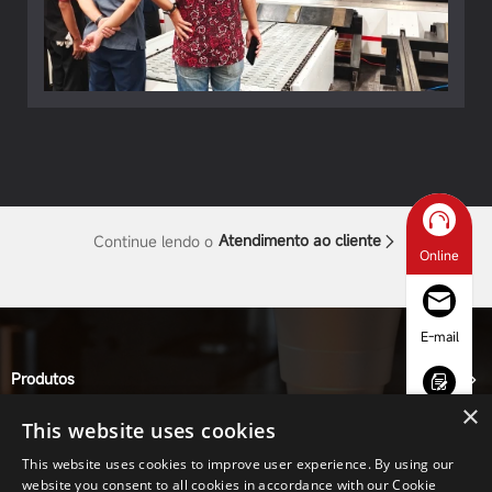
Atendimento ao cliente
Continue lendo o
Online
E-mail
Produtos
Serviços
×
Inquérito
This website uses cookies
Solução
Sobre
This website uses cookies to improve user experience. By using our
Contato
website you consent to all cookies in accordance with our Cookie