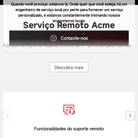
Quando você precisar, estamos lá. Onde quer que você esteja, há um
engenheiro de serviço local por perto para fornecer um serviço
personalizado, e estamos constantemente treinando nossos
engenheiros locais.
Serviço Remoto Acme
Contacte-nos
Forneça serviços de suporte on-line de 7 * 24 horas para clientes
globais. Você pode entrar em contato com nossa equipe de
suporte pós-venda via chat online, e-mail ou telefone. Certifique-
Descubra mais
se de fornecer informações de contato claras e horários de
trabalho. Além disso, forneceremos perguntas frequentes
(perguntas frequentes) no site e no manual do produto para
ajudar os clientes a resolver problemas em tempo hábil.
Funcionalidades do suporte remoto